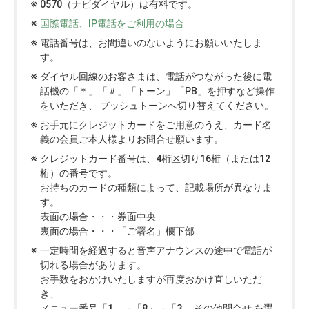
0570（ナビダイヤル）は有料です。
国際電話、IP電話をご利用の場合
電話番号は、お間違いのないようにお願いいたしま
す。
ダイヤル回線のお客さまは、電話がつながった後に電
話機の「＊」「＃」「トーン」「PB」を押すなど操作
をいただき、
プッシュトーンへ切り替えてください。
お手元にクレジットカードをご用意のうえ、カード名
義の会員ご本人様よりお問合せ願います。
クレジットカード番号は、4桁区切り16桁（または12
桁）の番号です。
お持ちのカードの種類によって、記載場所が異なりま
す。
表面の場合・・・券面中央
裏面の場合・・・「ご署名」欄下部
一定時間を経過すると音声アナウンスの途中で電話が
切れる場合があります。
お手数をおかけいたしますが再度おかけ直しいただ
き、
メニュー番号「1」→「8」→「3」 その他問合せ を選