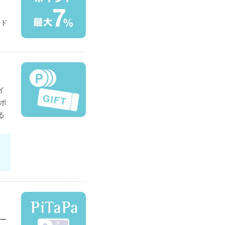
ード
イ
ポ
る
ー