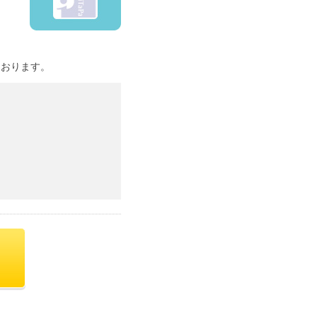
ております。
。