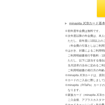
minapita JCBカー
※初年度年会費は無料です。
※次年度以降の年会費は、本人会
ただし、前年度に1回以上の
（年会費の引落としはご利用
※はがき、封書によるご利用明
ご利用明細書発行手数料：1回
ただし、以下に該当する場合
当月請求の法令に定めるご利
ご利用明細書の発行月の年齢
※minapita JCBカード
※カードのご入会に際しまして
※minapita（PiTaPa）
なります。
※家族カード（minapita J
ご入会後、アプラスカスタマ
※カードキャッシング・年会費