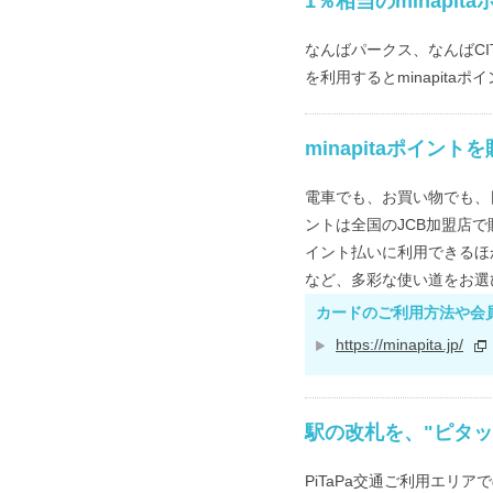
1％相当のminapi
なんばパークス、なんばCIT
を利用するとminapita
minapitaポイン
電車でも、お買い物でも、日
ントは全国のJCB加盟店
イント払いに利用できるほか
など、多彩な使い道をお選
カードのご利用方法や会員
https://minapita.jp/
駅の改札を、"ピタッ
PiTaPa交通ご利用エ