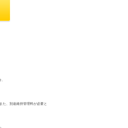
合、
す。）また、別途維持管理料が必要と
い。