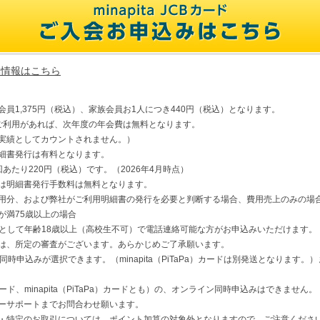
ド基本情報はこちら
員1,375円（税込）、家族会員お1人につき440円（税込）となります。
ご利用があれば、次年度の年会費は無料となります。
実績としてカウントされません。）
細書発行は有料となります。
あたり220円（税込）です。（2026年4月時点）
は明細書発行手数料は無料となります。
用分、および弊社がご利用明細書の発行を必要と判断する場合、費用売上のみの場
が満75歳以上の場合
は、原則として年齢18歳以上（高校生不可）で電話連絡可能な方がお申込みいただけます。
は、所定の審査がございます。あらかじめご了承願います。
カードの同時申込みが選択できます。（minapita（PiTaPa）カードは別発送となりま
CBカード、minapita（PiTaPa）カードとも）の、オンライン同時申込みはできません。
ーサポートまでお問合わせ願います。
・特定のお取引については、ポイント加算の対象外となりますので、ご注意くださ