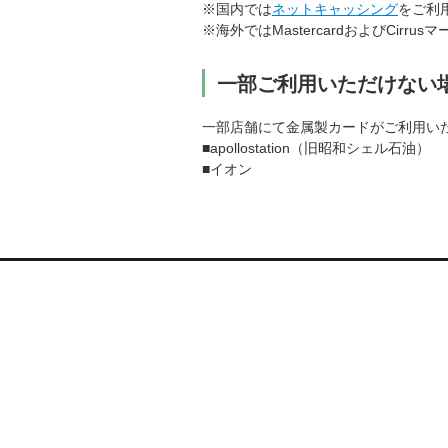
※国内では
ネットキャッシング
をご利
※海外ではMastercardおよびCir
一部ご利用いただけない
一部店舗にて金属製カードがご利用い
■apollostation（旧昭和シェル石油）
■イオン