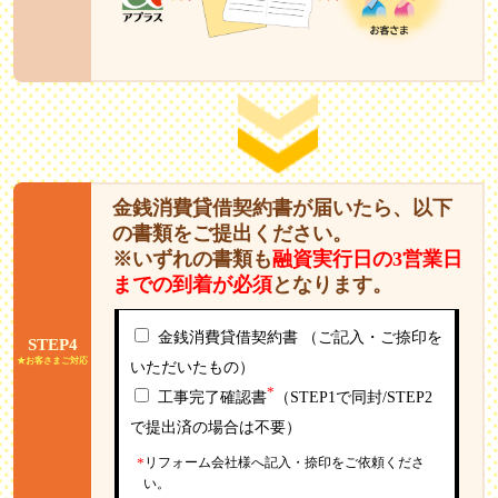
金銭消費貸借契約書が届いたら、以下
の書類をご提出ください。
※いずれの書類も
融資実行日の3営業日
までの到着が必須
となります。
金銭消費貸借契約書 （ご記入・ご捺印を
STEP4
★お客さまご対応
いただいたもの）
*
工事完了確認書
（STEP1で同封/STEP2
で提出済の場合は不要）
*
リフォーム会社様へ記入・捺印をご依頼くださ
い。