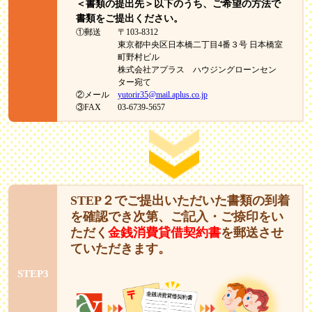
＜書類の提出先＞以下のうち、ご希望の方法で
書類をご提出ください。
①郵送
〒103-8312
東京都中央区日本橋二丁目4番３号 日本橋室
町野村ビル
株式会社アプラス ハウジングローンセン
ター宛て
②メール
yutorir35@mail.aplus.co.jp
③FAX
03-6739-5657
STEP２でご提出いただいた書類の到着
を確認でき次第、ご記入・ご捺印をい
ただく
金銭消費貸借契約書
を郵送させ
ていただきます。
STEP3