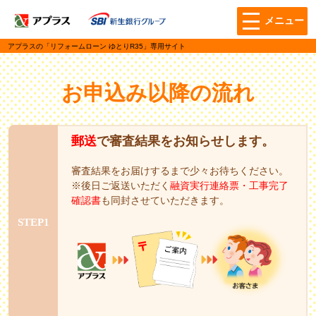
アプラスの「リフォームローン
ゆとりR35」専用サイト
お申込み以降の流れ
郵送
で審査結果をお知らせします。
審査結果をお届けするまで少々お待ちください。
※後日ご返送いただく
融資実行連絡票・工事完了
確認書
も同封させていただきます。
STEP1