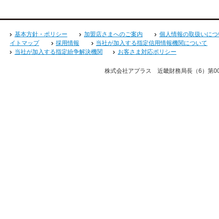
基本方針・ポリシー
加盟店さまへのご案内
個人情報の取扱いにつ
イトマップ
採用情報
当社が加入する指定信用情報機関について
当社が加入する指定紛争解決機関
お客さま対応ポリシー
株式会社アプラス 近畿財務局長（6）第008