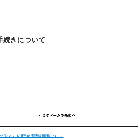
手続きについて
このページの先頭へ
社が加入する指定信用情報機関について