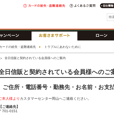
カードの
紛失・盗難
よくあるご
連絡先
I新生銀行グループ
トカード
キャンペーン
お客さまサポート
カードの紛失・盗難連絡先
トラブルにあわないために
全日信販と契約されている会員様へのご案内
全日信販と契約されている会員様へのご
向けサービス NETstation*APLUS
ご住所・電話番号・勤務先・お名前・お支
ご本人様より
カスタマーセンター岡山へご連絡ください。
【ご連絡先】
〒701-0151