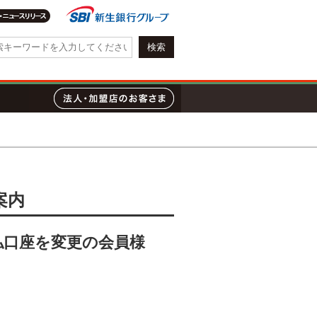
会社情報・IR情報
質問
ローン
法人・加盟店のお客さま
案内
払口座を変更の会員様