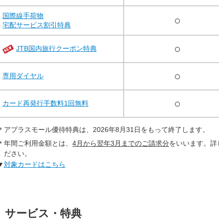
国際線手荷物
○
宅配サービス割引特典
○
JTB国内旅行クーポン特典
○
専用ダイヤル
○
カード再発行手数料1回無料
＊
アプラスモール優待特典は、2026年8月31日をもって終了します。
＊
年間ご利用金額とは、
4月から翌年3月までのご請求分
をいいます。詳
ださい。
▼
対象カードはこちら
サービス・特典