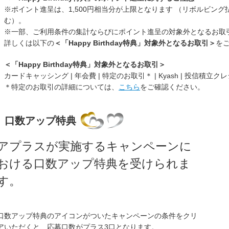
※ポイント進呈は、1,500円相当分が上限となります （リボルビン
む）。
※一部、ご利用条件の集計ならびにポイント進呈の対象外となるお取
詳しくは以下の
＜「Happy Birthday特典」対象外となるお取引＞
を
＜「Happy Birthday特典」対象外となるお取引＞
カードキャッシング | 年会費 | 特定のお取引＊ | Kyash | 投信積立
＊特定のお取引の詳細については、
こちら
をご確認ください。
口数アップ特典
アプラスが実施するキャンペーンに
おける口数アップ特典を受けられま
す。
口数アップ特典のアイコンがついたキャンペーンの条件をクリ
アいただくと、応募口数がプラス3口となります。