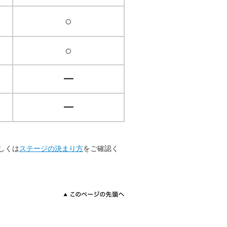
○
○
ー
ー
しくは
ステージの決まり方
をご確認く
このページの先頭へ