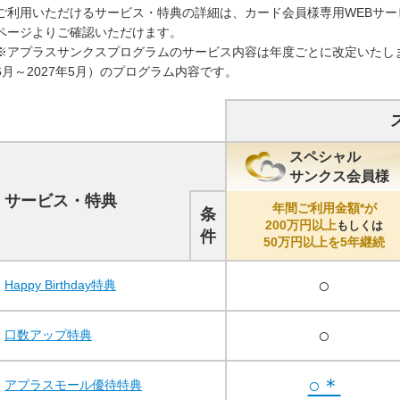
ご利用いただけるサービス・特典の詳細は、カード会員様専用WEBサー
れが可能な提携CD・ATM一覧
ページよりご確認いただけます。
※アプラスサンクスプログラムのサービス内容は年度ごとに改定いたします
6月～2027年5月）のプログラム内容です。
スペシャル
サンクス会員様
サービス・特典
年間ご利用金額*が
条
200万円以上
もしくは
件
50万円以上を5年継続
○
Happy Birthday特典
○
口数アップ特典
○＊
アプラスモール優待特典