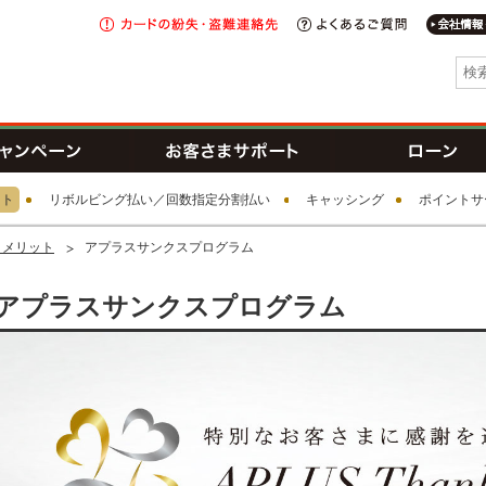
カードの
紛失・盗難
よくあるご
連絡先
I新生銀行グループ
トカード
キャンペーン
お客さまサポート
ット
リボルビング払い／回数指定分割払い
キャッシング
ポイントサ
・メリット
アプラスサンクスプログラム
アプラスサンクスプログラム