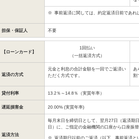
※
事前返済に関しては、約定返済日前であれ
担保・保証人
不要
1回払い
【ローンカード】
（一括返済方式）
元金と利息の合計金額を一回でご返済い
あ
返済の方式
ただく方式です。
割
貸付利率
13.2％～14.8％（実質年率）
遅延損害金
20.00% (実質年率)
毎月末日を締切日として、翌月27日（返済期
日）に、ご指定の金融機関の口座から口座振替
返済方法
※
返済期日以前のご返済（以下、事前返済と