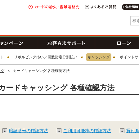
カードの
紛失・盗難
よくあるご
連絡先
I新生銀行グループ
トカード
キャンペーン
お客さまサポート
ット
リボルビング払い／回数指定分割払い
キャッシング
ポイントサ
ング
カードキャッシング 各種確認方法
カードキャッシング 各種確認方法
暗証番号の確認方法
ご利用可能枠の確認方法
貸付