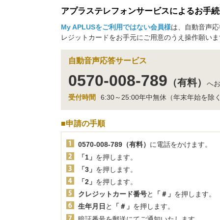
アプラステレフォンサービスによるお手続
My APLUSをご利用ではない会員様
は、自動音声応
レジットカードをお手元にご用意のうえ操作願いま
・キャンペーン情報
自動音声応答サービス
0570-008-789
（有料）
へ
れが可能な提携CD・ATM一覧
受付時間
6:30～25:00年中無休（年末年始を除
■申請の手順
0570-008-789（有料）
に電話をかけます。
「1」
を押します。
「3」
を押します。
「2」
を押します。
クレジットカード番号
と
「＃」
を押します。
生年月日
と
「＃」
を押します。
暗証番号を郵送にてご通知いたします。