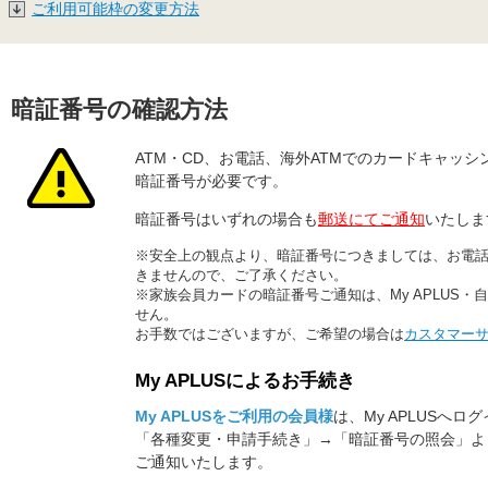
ご利用可能枠の変更方法
暗証番号の確認方法
ATM・CD、お電話、海外ATMでのカードキャッ
暗証番号が必要です。
暗証番号はいずれの場合も
郵送にてご通知
いたしま
※
安全上の観点より、暗証番号につきましては、お電
きませんので、ご了承ください。
※
家族会員カードの暗証番号ご通知は、My APLUS
せん。
お手数ではございますが、ご希望の場合は
カスタマー
向けサービス My APLUS
My APLUSによるお手続き
My APLUSをご利用の会員様
は、My APLUSへロ
「各種変更・申請手続き」→「暗証番号の照会」よ
ご通知いたします。