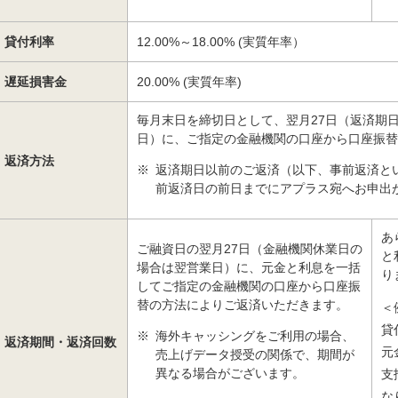
貸付利率
12.00%～18.00% (実質年率）
遅延損害金
20.00% (実質年率)
毎月末日を締切日として、翌月27日（返済期
日）に、ご指定の金融機関の口座から口座振替
返済方法
※
返済期日以前のご返済（以下、事前返済と
前返済日の前日までにアプラス宛へお申出
あ
ご融資日の翌月27日（金融機関休業日の
と
場合は翌営業日）に、元金と利息を一括
り
してご指定の金融機関の口座から口座振
替の方法によりご返済いただきます。
＜
貸
※
海外キャッシングをご利用の場合、
返済期間・返済回数
元
売上げデータ授受の関係で、期間が
異なる場合がございます。
支
な