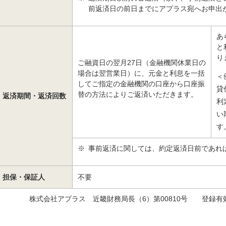
前返済日の前日までにアプラス宛へお申出
あ
と
り
ご融資日の翌月27日（金融機関休業日の
場合は翌営業日）に、元金と利息を一括
＜
してご指定の金融機関の口座から口座振
貸
替の方法によりご返済いただきます。
返済期間・返済回数
利
い
す
※
事前返済に関しては、約定返済日前であれ
担保・保証人
不要
株式会社アプラス 近畿財務局長（6）第00810号 登録有効期間