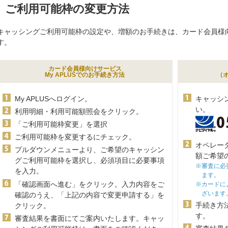
ご利用可能枠の変更方法
キャッシングご利用可能枠の設定や、増額のお手続きは、カード会員様向け
す。
カード会員様向けサービス
My APLUSでのお手続き方法
（
My APLUSへログイン。
キャッシ
い。
利用明細・利用可能額照会をクリック。
「ご利用可能枠変更」を選択
ご利用可能枠を変更するにチェック。
オペレー
プルダウンメニューより、ご希望のキャッシン
額ご希望
グご利用可能枠を選択し、必須項目に必要事項
※審査に必
を入力。
ます。
「確認画面へ進む」をクリック。入力内容をご
※カードに
ざいます
確認のうえ、「上記の内容で変更申請する」を
手続き方
クリック。
す。
審査結果を書面にてご案内いたします。キャッ