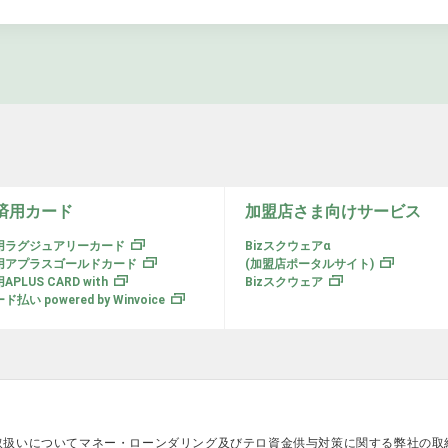
済用カード
加盟店さま向けサービス
用ラグジュアリーカード
Bizスクウェアα
用アプラスゴールドカード
(加盟店ポータルサイト)
PLUS CARD with
Bizスクウェア
い powered by Winvoice
取扱いについて
マネー・ローンダリング及びテロ資金供与対策に関する弊社の取