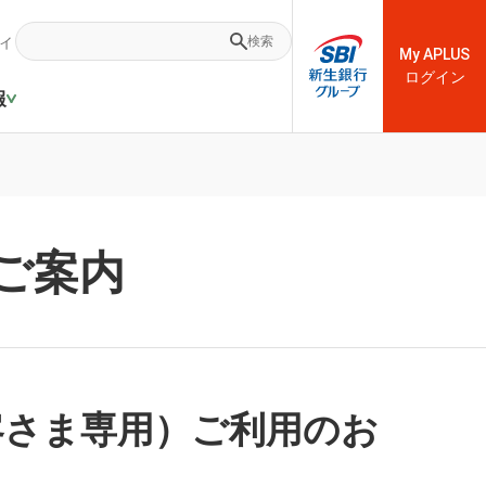
ィ
検索
My APLUS
ログイン
報
ご案内
客さま専用）ご利用のお