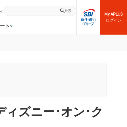
ィ
検索
My APLUS
ログイン
ート
CB！ディズニー･オン･ク