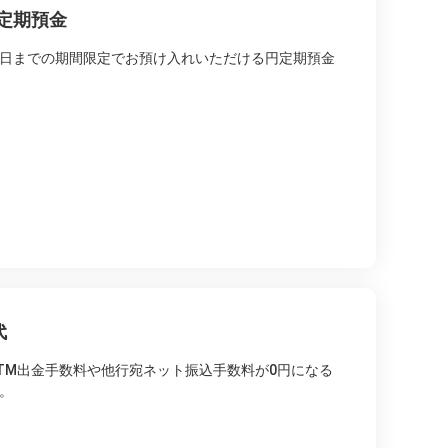
定期預金
末日までの期間限定でお預け入れいただける円定期預金
代
TM出金手数料や他行宛ネット振込手数料が0円になる
。